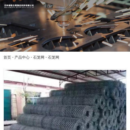
-
-
-
首页
产品中心
石笼网
石笼网