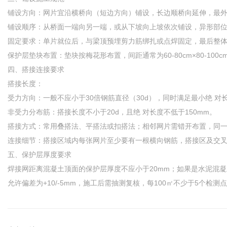
铺设方向‌：网片宜沿‌横桥向（短边方向）铺设‌，长边顺桥向延伸，最外
铺设顺序‌：从桥面一端向另一端，或从下坡向上坡依次铺设，异形部
固定要求‌：单片就位后，与梁顶预埋剪力筋绑扎或点焊固定，最后整体
保护层垫块布置‌：垫块按梅花形布置，间距通常为‌60-80cm×80-10
四、搭接连接要求
搭接长度‌：
受力方向：一般不应小于‌30倍钢筋直径（30d）‌，同时满足最小绝 对长
非受力分布筋：搭接长度不小于‌20d‌，且绝 对长度不低于150mm。
搭接方式‌：常用叠搭法、平搭法或扣搭法；‌相邻网片需错开布置‌，
连接细节‌：搭接区域内每张网片至少要有一根横向钢筋，搭接区及交叉点用
五、保护层厚度要求
焊接网距离混凝土顶面的保护层厚度‌不应小于20mm‌；如果是水泥混
允许偏差为+10/-5mm，施工后需抽测复核，每100㎡不少于5个检测