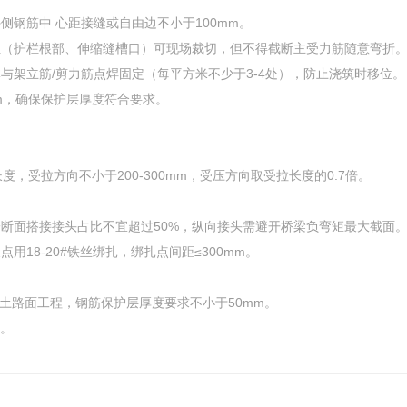
侧钢筋中 心距接缝或自由边不小于100mm。
位（护栏根部、伸缩缝槽口）可现场裁切，但不得截断主受力筋随意弯折
与架立筋/剪力筋点焊固定（每平方米不少于3-4处），防止浇筑时移位。
0cm‌，确保保护层厚度符合要求。
度，受拉方向不小于200-300mm，受压方向取受拉长度的0.7倍。
同一断面搭接接头占比不宜超过50%，纵向接头需避开桥梁负弯矩最大截面
18-20#铁丝绑扎，绑扎点间距≤300mm。
凝土路面工程，钢筋保护层厚度要求不小于50mm。
点。