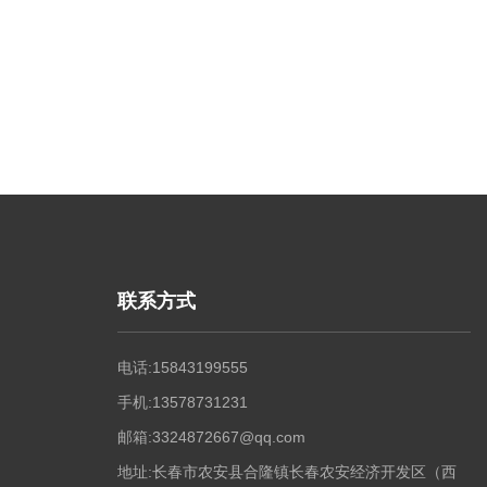
联系方式
电话:15843199555
手机:13578731231
邮箱:3324872667@qq.com
地址:长春市农安县合隆镇长春农安经济开发区（西