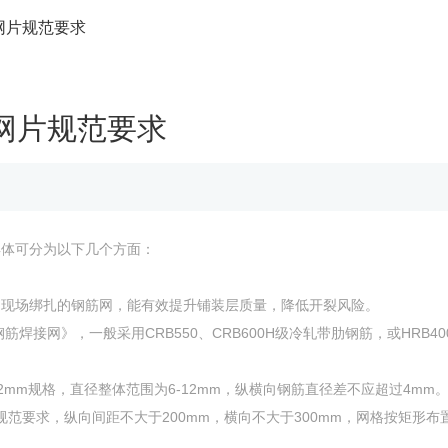
网片规范要求
网片规范要求
具体可分为以下几个方面：
使用现场绑扎的钢筋网，能有效提升铺装层质量，降低开裂风险。
分：钢筋焊接网》‌，一般采用CRB550、CRB600H级冷轧带肋钢筋，或HRB4
φ12mm规格，直径整体范围为6-12mm，纵横向钢筋直径差不应超过4mm
按公路规范要求，纵向间距不大于200mm，横向不大于300mm，网格按矩