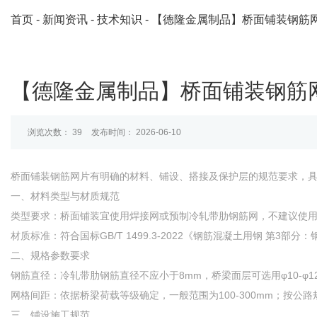
首页
-
新闻资讯
-
技术知识
-
【德隆金属制品】桥面铺装钢筋
【德隆金属制品】桥面铺装钢筋
浏览次数：
39
发布时间： 2026-06-10
桥面铺装钢筋网片有明确的材料、铺设、搭接及保护层的规范要求，
一、材料类型与材质规范
类型要求‌：桥面铺装‌宜使用焊接网或预制冷轧带肋钢筋网‌，不建议
材质标准‌：符合国标‌GB/T 1499.3-2022《钢筋混凝土用钢 第3部
二、规格参数要求
钢筋直径‌：冷轧带肋钢筋直径不应小于‌8mm‌，桥梁面层可选用φ10-
网格间距‌：依据桥梁荷载等级确定，一般范围为‌100-300mm‌；
三、铺设施工规范