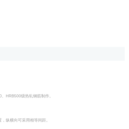
00、HRB500级热轧钢筋制作。
。
形布置，纵横向可采用相等间距。