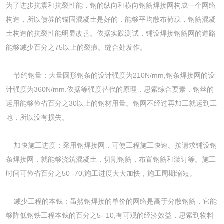
为了进步抗震和抗裂性能，钢的纵向和横向钢筋焊接网构成一个网络
构造，所以债券的锚固混凝土是好的，能够平均散布荷载，钢筋混凝
土构造的抗裂性能明显改善。依据实践测试，铺设焊接钢筋网的道路
能够减少百分之75以上的裂痕。缝合处发作。
节约钢量：大量圆形钢条的设计强度为210N/mm,钢条焊接网的设
计强度为360N/mm.依据等强度替代的原理，思索综合要素，钢丝的
运用能够俭省百分之30以上的钢材用量。钢网不经过再加工就运到工
地，所以没有损失。
加快施工进度：采用钢焊接网，可使工程施工快速。按请求铺设钢
条焊接网，就能够浇筑混凝土，切割钢筋，布置钢筋和装订等。施工
时间可俭省百分之50 -70,施工进度大大加快，施工周期缩短。
减少工程的本钱：虽然钢焊接的单价的网络是高于分散钢筋，它能
够降低钢铁工程本钱的百分之5--10,有可观的经济效益，思索到物料